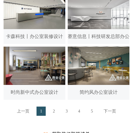
卡森科技丨办公室装修设计
赛意信息丨科技研发总部办公
室装修设计
时尚新中式办公室设计
简约风办公室设计
上一页
1
2
3
4
5
下一页